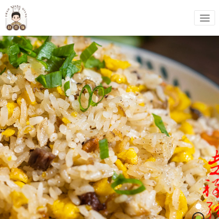
祥强农业
祥嫂预制菜